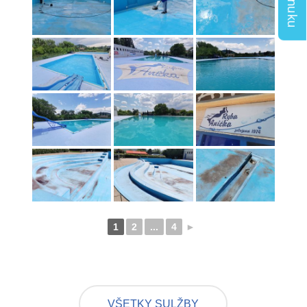
1
2
...
4
►
VŠETKY SULŽBY