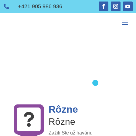
+421 905 986 936

Rôzne
Rôzne
Zažili Ste už haváriu