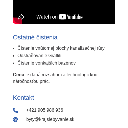
Ostatné čistenia
Čistenie vnútornej plochy kanalizačnej rúry
Odstraňovanie Graffiti
Čistenie vonkajších bazénov
Cena
je daná rozsahom a technologickou
náročnosťou prác.
Kontakt

+421 905 986 936

byty@krajsiebyvanie.sk