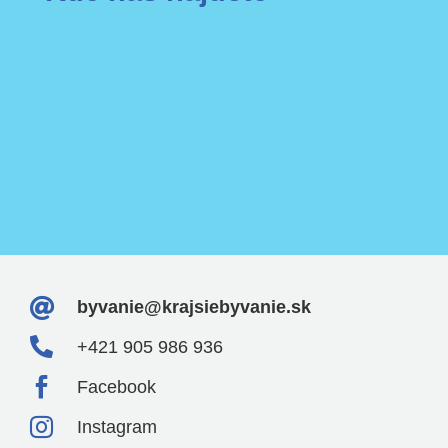

byvanie@krajsiebyvanie.sk

+421 905 986 936

Facebook

Instagram