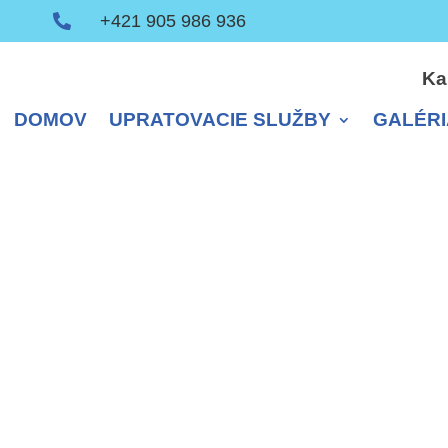
+421 905 986 936

Ka
DOMOV
UPRATOVACIE SLUŽBY
GALÉRI