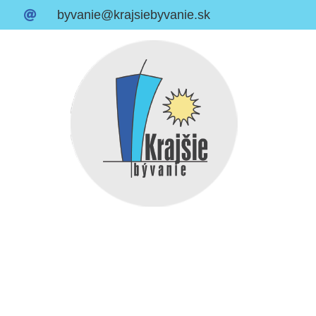
byvanie@krajsiebyvanie.sk
