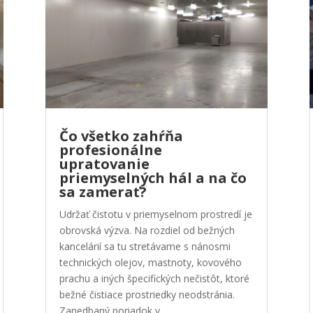
Čo všetko zahŕňa
profesionálne
upratovanie
priemyselných hál a na čo
sa zamerať?
Udržať čistotu v priemyselnom prostredí je
obrovská výzva. Na rozdiel od bežných
kancelárií sa tu stretávame s nánosmi
technických olejov, mastnoty, kovového
prachu a iných špecifických nečistôt, ktoré
bežné čistiace prostriedky neodstránia.
Zanedbaný poriadok v...