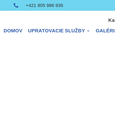
+421 905 986 936

Ka
DOMOV
UPRATOVACIE SLUŽBY
GALÉRI