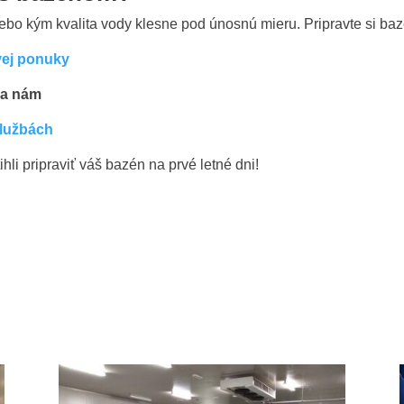
ebo kým kvalita vody klesne pod únosnú mieru. Pripravte si baz
vej ponuky
 sa nám
službách
hli pripraviť váš bazén na prvé letné dni!