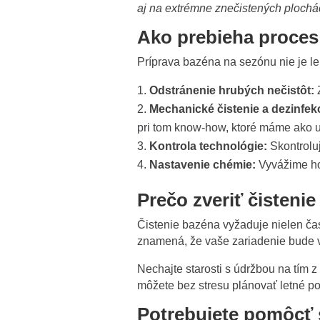
aj na extrémne znečistených plochá
Ako prebieha proces 
Príprava bazéna na sezónu nie je le
Odstránenie hrubých nečistôt:
Z
Mechanické čistenie a dezinfekc
pri tom know-how, ktoré máme ako up
Kontrola technológie:
Skontroluj
Nastavenie chémie:
Vyvážime hod
Prečo zveriť čisten
Čistenie bazéna vyžaduje nielen čas
znamená, že vaše zariadenie bude 
Nechajte starosti s údržbou na tím z
môžete bez stresu plánovať letné po
Potrebujete pomôcť