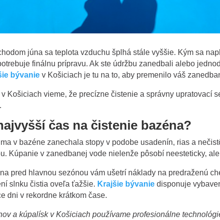
íchodom júna sa teplota vzduchu šplhá stále vyššie. Kým sa nap
potrebuje finálnu prípravu. Ak ste údržbu zanedbali alebo jedn
šie bývanie
v Košiciach je tu na to, aby premenilo váš zanedban
v Košiciach vieme, že precízne čistenie a správny upratovací se
.
najvyšší čas na čistenie bazéna?
zima v bazéne zanechala stopy v podobe usadenín, rias a nečist
u. Kúpanie v zanedbanej vode nielenže pôsobí neesteticky, ale 
éna pred hlavnou sezónou vám ušetrí náklady na predraženú c
í slnku čistia oveľa ťažšie.
Krajšie bývanie
disponuje vybaven
e dni v rekordne krátkom čase.
nov a kúpalísk v Košiciach používame profesionálne technológi