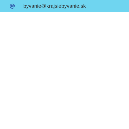
byvanie@krajsiebyvanie.sk
