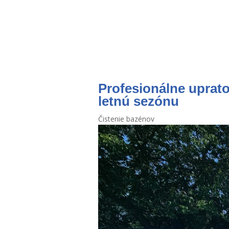
Profesionálne uprato
letnú sezónu
Čistenie bazénov