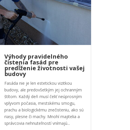
Výhody pravidelného
čistenia fasád pre
predĺženie životnosti vašej
budovy
Fasáda nie je len estetickou vizitkou
budovy, ale predovšetkým jej ochranným
štítom. Každý deň musí čeliť neúprosným
vplyvom počasia, mestskému smogu,
prachu a biologickému znečisteniu, ako sú
riasy, plesne či machy. Mnohí majitelia a
správcovia nehnuteľností vnímajú...