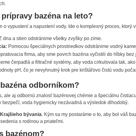
ch.
prípravy bazéna na leto?
n o vypustení a napustení vody. Ide o komplexný proces, ktorý v
 dna a stien odstránime všetky zvyšky po zime.
ia:
Pomocou špeciálnych prostriedkov odstránime vodný kameň
ratovacia firma, aby sme povrch bazéna vyčistili do hĺbky bez
eme čerpadlá a filtračné systémy, aby voda cirkulovala tak, ako
noty pH, čo je nevyhnutný krok pre krištáľovo čistú vodu počas
ie bazéna odborníkom?
, ale aj odbornú znalosť bazénovej chémie a špeciálnu čistiacu
v bezpečí, voda hygienicky nezávadná a výsledok dlhodobý.
Krajšieho bývania
. Kým sa my postaráme o to, aby bol váš ba
sedenia s rodinou a priateľmi.
 s bazénom?