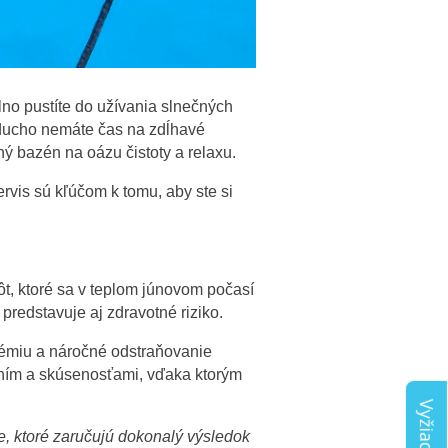
lno pustíte do užívania slnečných
oducho nemáte čas na zdĺhavé
ý bazén na oázu čistoty a relaxu.
rvis sú kľúčom k tomu, aby ste si
ôt, ktoré sa v teplom júnovom počasí
predstavuje aj zdravotné riziko.
hémiu a náročné odstraňovanie
ím a skúsenosťami, vďaka ktorým
e, ktoré zaručujú dokonalý výsledok