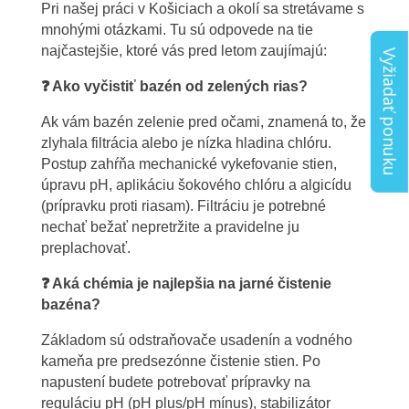
Pri našej práci v Košiciach a okolí sa stretávame s
mnohými otázkami. Tu sú odpovede na tie
najčastejšie, ktoré vás pred letom zaujímajú:
Vyžiadať ponuku
❓
Ako vyčistiť bazén od zelených rias?
Ak vám bazén zelenie pred očami, znamená to, že
zlyhala filtrácia alebo je nízka hladina chlóru.
Postup zahŕňa mechanické vykefovanie stien,
úpravu pH, aplikáciu šokového chlóru a algicídu
(prípravku proti riasam). Filtráciu je potrebné
nechať bežať nepretržite a pravidelne ju
preplachovať.
❓ Aká chémia je najlepšia na jarné
č
istenie
bazéna?
Základom sú odstraňovače usadenín a vodného
kameňa pre predsezónne čistenie stien. Po
napustení budete potrebovať prípravky na
reguláciu pH (pH plus/pH mínus), stabilizátor