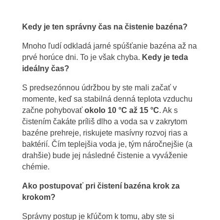
Kedy je ten správny čas na čistenie bazéna?
Mnoho ľudí odkladá jarné spúšťanie bazéna až na
prvé horúce dni. To je však chyba.
Kedy je teda
ideálny čas?
S predsezónnou údržbou by ste mali začať v
momente, keď sa stabilná denná teplota vzduchu
začne pohybovať
okolo 10 °C až 15 °C
. Ak s
čistením čakáte príliš dlho a voda sa v zakrytom
bazéne prehreje, riskujete masívny rozvoj rias a
baktérií. Čím teplejšia voda je, tým náročnejšie (a
drahšie) bude jej následné čistenie a vyváženie
chémie.
Ako postupovať pri čistení bazéna krok za
krokom?
Správny postup je kľúčom k tomu, aby ste si