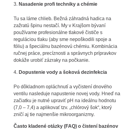
Nasadenie profi techniky a chémie
Tu sa láme chlieb. Bežná záhradná hadica na
zažratú špinu nestačí. My v Krajšom bývaní
používame profesionálne tlakové čističe s
reguláciou tlaku (aby sme nepoškodili spoje a
fóliu) a špeciálnu bazénovú chémiu. Kombinácia
ručnej práce, precíznosti a správnych prípravkov
dokáže urobiť zázraky na počkanie.
Dopustenie vody a šoková dezinfekcia
Po dôkladnom opláchnutí a vyčistení dnového
ventilu nasleduje napustenie novej vody. Hneď na
začiatku je nutné upraviť pH na ideálnu hodnotu
(7,0 – 7,4) a aplikovať tzv. „chlórový šok“, ktorý
zničí aj tie najmenšie mikroorganizmy.
Často kladené otázky (FAQ) o čistení bazénov