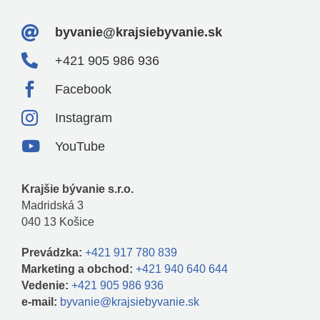

byvanie@krajsiebyvanie.sk

+421 905 986 936

Facebook

Instagram

YouTube
Krajšie bývanie s.r.o.
Madridská 3
040 13 Košice
Prevádzka:
+421 917 780 839
Marketing a obchod:
+421 940 640 644
Vedenie:
+421 905 986 936
e-mail:
byvanie@krajsiebyvanie.sk