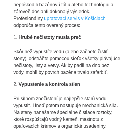
nepoškodili bazénovú fóliu alebo technológiu a
zároveň dosiahli dokonalý výsledok.
Profesionálny
upratovací servis v Košiciach
odporúča tento overený proces:
Hrubé nečistoty musia preč
Skôr než vypustíte vodu (alebo začnete čistiť
steny), odstráňte pomocou sieťok všetky plávajúce
nečistoty, listy a vetvy. Ak by padli na dno bez
vody, mohli by povrch bazéna trvalo zafarbiť.
Vypustenie a kontrola stien
Pri silnom znečistení je najlepšie starú vodu
vypustiť. Hneď potom nastupuje mechanická sila.
Na steny nanášame špeciálne čistiace roztoky,
ktoré rozpúšťajú vodný kameň, mastnotu z
opaľovacích krémov a organické usadeniny.