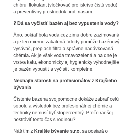
chlóru, flokulant (vločkovač pre iskrivo čistú vodu)
a preventívny prostriedok proti riasam.
❓ Dá sa vy
č
isti
ť
bazén aj bez vypustenia vody?
Áno, pokiaľ bola voda cez zimu dobre zazimovaná
a je len mierne zakalená. Vtedy pomôže bazénový
vysávač, preplach filtra a správne nadávkovaná
chémia. Ak je však voda tmavozelená a na dne je
vrstva kalu, ekonomicky aj hygienicky výhodnejšie
je bazén vypustiť a vyčistiť kompletne.
Nechajte starosti na profesionálov z Krajšieho
bývania
Čistenie bazéna svojpomocne dokáže zabrať celú
sobotu a výsledok bez profesionálnej chémie a
techniky nemusí byť stopercentný. Prečo radšej
nestráviť tento čas s rodinou?
Náš tím z
Krajšie bývanie s.r.o.
sa postará o