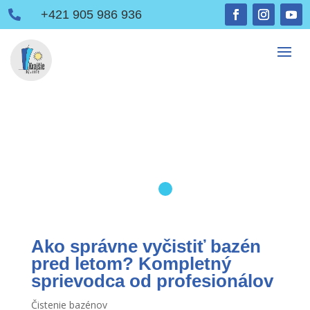
+421 905 986 936

Ako správne vyčistiť bazén
pred letom? Kompletný
sprievodca od profesionálov
Čistenie bazénov